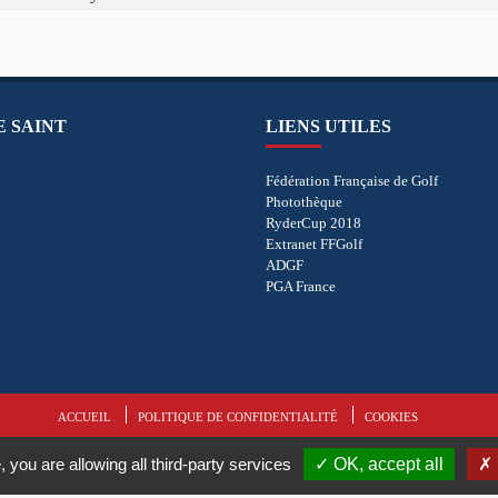
E SAINT
LIENS UTILES
Fédération Française de Golf
Photothèque
RyderCup 2018
Extranet FFGolf
ADGF
PGA France
ACCUEIL
POLITIQUE DE CONFIDENTIALITÉ
COOKIES
, you are allowing all third-party services
OK, accept all
 droits réservés.