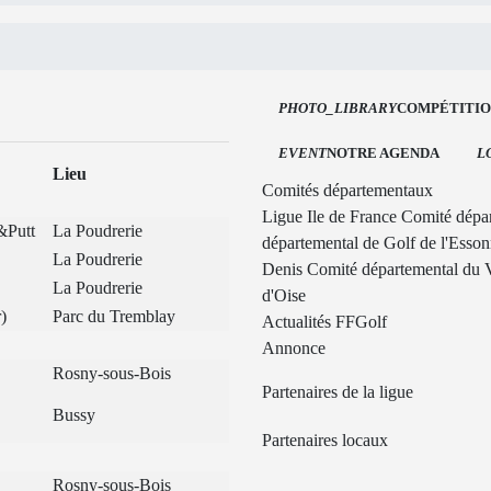
PHOTO_LIBRARY
COMPÉTITION
EVENT
NOTRE AGENDA
L
Lieu
Comités départementaux
Ligue Ile de France
Comité dépa
&Putt
La Poudrerie
départemental de Golf de l'Esso
La Poudrerie
Denis
Comité départemental du 
La Poudrerie
d'Oise
)
Parc du Tremblay
Actualités FFGolf
Annonce
Rosny-sous-Bois
Partenaires de la ligue
Bussy
Partenaires locaux
Rosny-sous-Bois